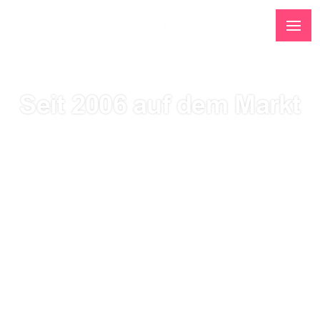
Seit 2006 auf dem Markt
Die interaktive Agentur Web Systems arbeitet mit
Geschäfts- und Einzelkunden aus der ganzen Welt
zusammen und bietet umfassende Online-Lösungen an: von
modernen Websites und E-Commerce-Shops über
maßgeschneiderte Web- und Mobile-Apps bis hin zu
effektiven Online-Werbekampagnen. Unser Team besteht
aus erfahrenen Grafikdesignern, die auf modernes Design
spezialisiert sind, und Entwicklern, die fortschrittliche
Technologien, einschließlich Lösungen auf Basis von
künstlicher Intelligenz (KI), nutzen. Dadurch können wir