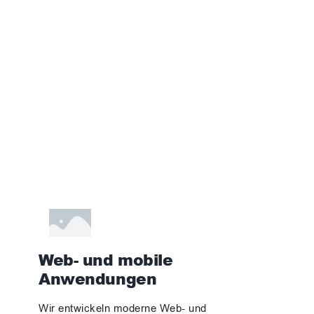
unseren Kunden die höchste Servicequalität, Unterstützung
in jeder Phase der Zusammenarbeit und messbare
Geschäftsergebnisse bieten.
Web- und mobile
Anwendungen
Wir entwickeln moderne Web- und