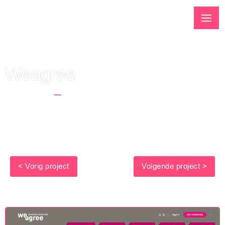
Weagree
Startseite
Weagree
< Vorig project
Volgende project >