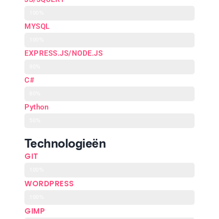
100%
MYSQL
100%
EXPRESS.JS/NODE.JS
90%
C#
80%
Python
50%
Technologieën
GIT
100%
WORDPRESS
100%
GIMP