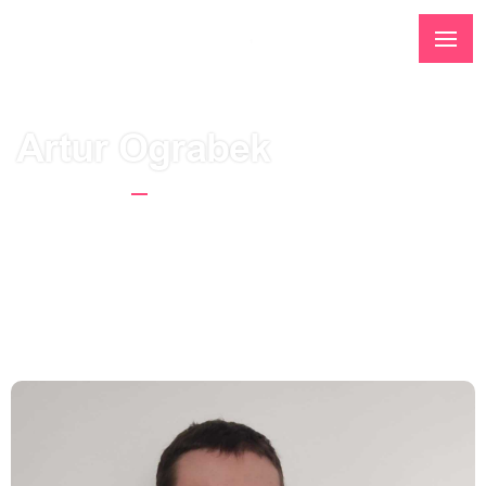
Artur Ograbek
Homepage
Artur Ograbek