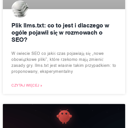
Plik llms.txt: co to jest i dlaczego w
ogóle pojawił się w rozmowach o
SEO?
W świecie SEO co jakiś czas pojawiają się „nowe
obowiązkowe pliki”, które rzekomo mają zmienić
zasady gry. llms.txt jest właśnie takim przypadkiem: to
proponowany, eksperymentalny
CZYTAJ WIĘCEJ »