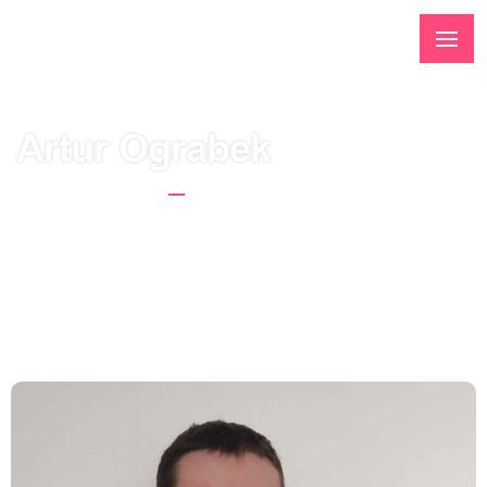
Artur Ograbek
Strona Główna
Artur Ograbek