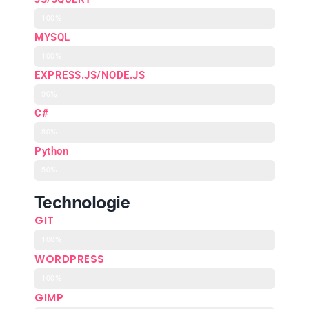
100%
MYSQL
100%
EXPRESS.JS/NODE.JS
90%
C#
80%
Python
50%
Technologie
GIT
100%
WORDPRESS
100%
GIMP