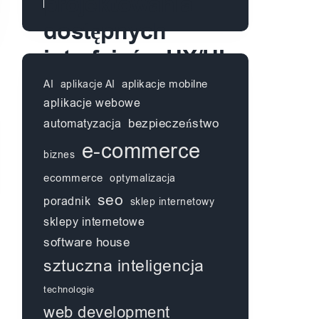
projektowania
dostępnych
interfejsów UX/UI
aplikacje mobilne
AI
aplikacje AI
aplikacje webowe
automatyzacja
bezpieczeństwo
e-commerce
biznes
ecommerce
optymalizacja
seo
poradnik
sklep internetowy
sklepy internetowe
software house
sztuczna inteligencja
technologie
web development