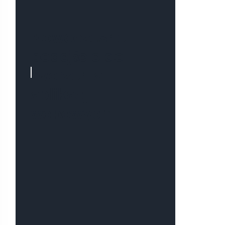
Nowoczesne
podejście do
tworzenia
aplikacji
webowych