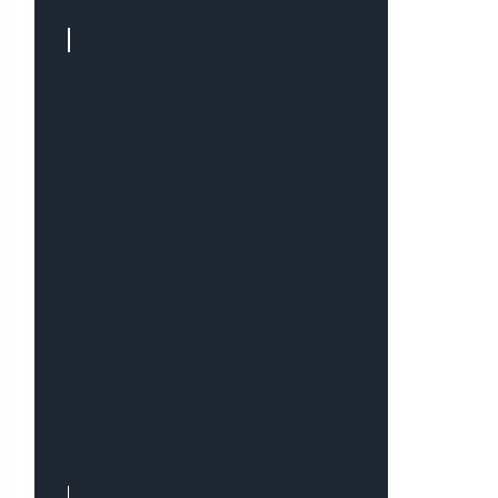
internetowe:
Nowa era w web
developmencie
Kluczowe
wskazówki dla