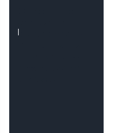
Custom web
application
development w
Polsce – klucz
do sukcesu w
nowoczesnym
biznesie