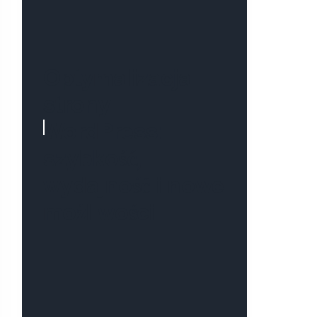
Optymalizacja
strony
WordPress:
szybkość,
wydajność i nowe
możliwości