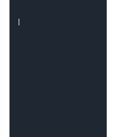
Tworzenie
sklepów
internetowych na
zamówienie
AI i strony