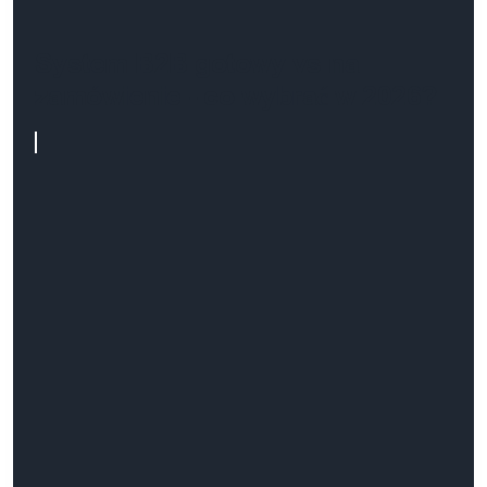
System B2B gotowy vs na
zamówienie - co wybrać w 2026?