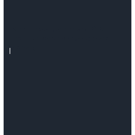
WordPress dla firmy w 2026
roku: co warto wiedzieć przed
decyzją