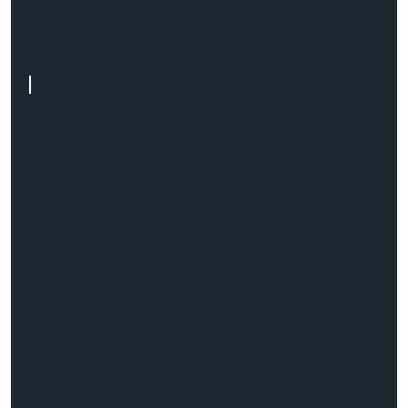
Plik llms.txt: co to jest i dlaczego
w ogóle pojawił się w rozmowach
o SEO?
Personalizacja doświadczeń