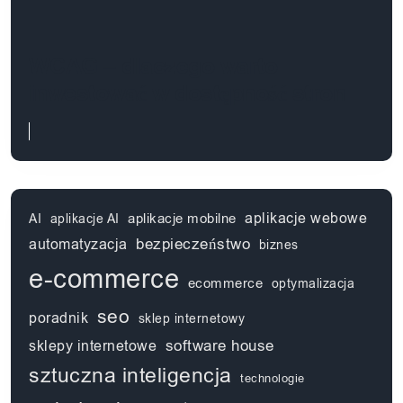
WCAG – dlaczego warto
inwestować w dostępność stron
aplikacje webowe
aplikacje mobilne
AI
aplikacje AI
automatyzacja
bezpieczeństwo
biznes
e-commerce
ecommerce
optymalizacja
seo
poradnik
sklep internetowy
software house
sklepy internetowe
sztuczna inteligencja
technologie