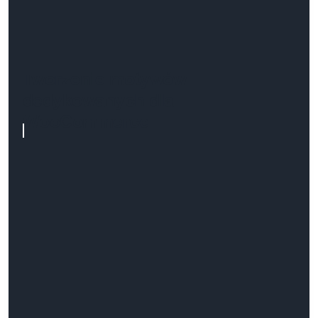
Tworzenie motywów
dedykowanych dla
WooCommerce