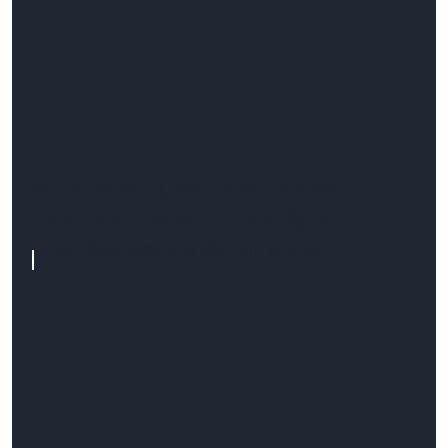
Minimalizm, ciemny motyw i
mikrointerakcje – trendy w
projektowaniu stron www