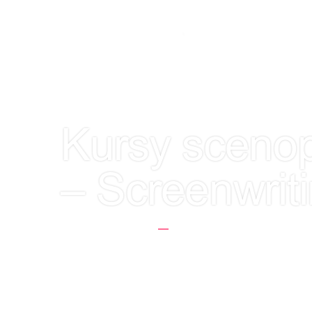
PO
Kursy scenop
– Screenwrit
Strona Główna
Kursy Scenopisarskie