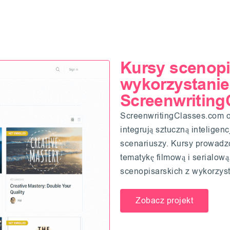
Kursy scenopi
wykorzystanie
Screenwriting
ScreenwritingClasses.com of
integrują sztuczną inteligen
scenariuszy. Kursy prowadz
tematykę filmową i serialową
scenopisarskich z wykorzys
Zobacz projekt