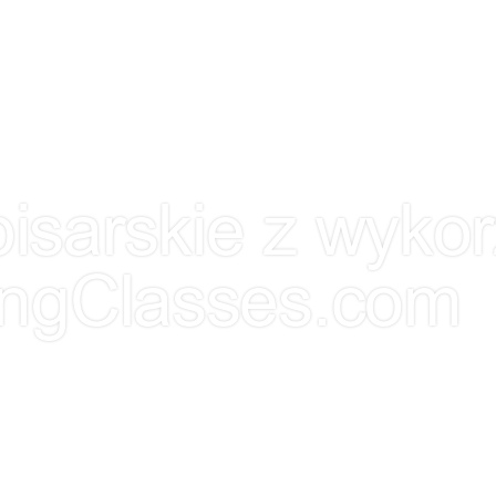
ZNAJMY SIĘ
OFERTA
PORTFOLIO
BLOG
WYC
isarskie z wykor
ingClasses.com
 Z Wykorzystaniem AI – ScreenwritingClasses.com