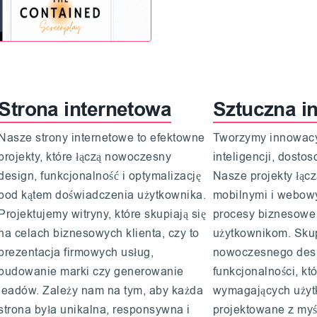
Strona internetowa
Sztuczna in
Nasze strony internetowe to efektowne
Tworzymy innowacyj
projekty, które łączą nowoczesny
inteligencji, dosto
design, funkcjonalność i optymalizację
Nasze projekty łąc
pod kątem doświadczenia użytkownika.
mobilnymi i webowy
Projektujemy witryny, które skupiają się
procesy biznesowe 
na celach biznesowych klienta, czy to
użytkownikom. Skup
prezentacja firmowych usług,
nowoczesnego design
budowanie marki czy generowanie
funkcjonalności, k
leadów. Zależy nam na tym, aby każda
wymagających użyt
strona była unikalna, responsywna i
projektowane z myś