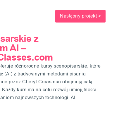
Następny projekt >
sarskie z
m AI –
Classes.com
eruje różnorodne kursy scenopisarskie, które
cję (AI) z tradycyjnymi metodami pisania
one przez Cheryl Croasmun obejmują całą
. Każdy kurs ma na celu rozwój umiejętności
taniem najnowszych technologii AI.