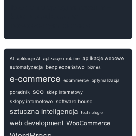
Tworzenie oprogramowania –
klucz do sukcesu w
nowoczesnym biznesie
aplikacje webowe
aplikacje mobilne
AI
aplikacje AI
automatyzacja
bezpieczeństwo
biznes
e-commerce
ecommerce
optymalizacja
seo
poradnik
sklep internetowy
software house
sklepy internetowe
sztuczna inteligencja
technologie
web development
WooCommerce
WordPress