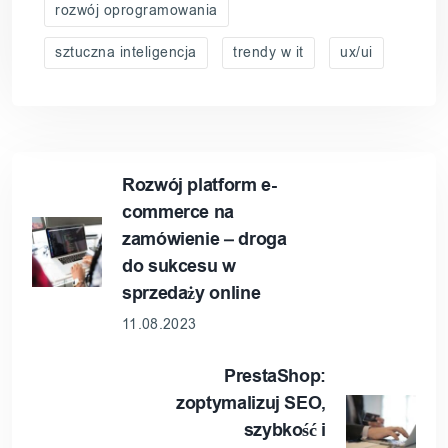
rozwój oprogramowania
sztuczna inteligencja
trendy w it
ux/ui
Rozwój platform e-
commerce na
zamówienie – droga
do sukcesu w
sprzedaży online
11.08.2023
PrestaShop:
zoptymalizuj SEO,
szybkość i