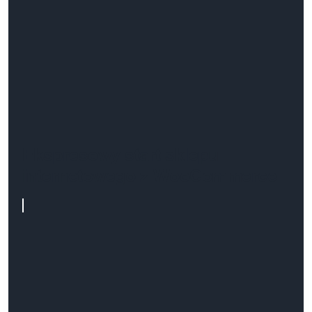
Ekspresowy start sklepu
internetowego z WooCommerce