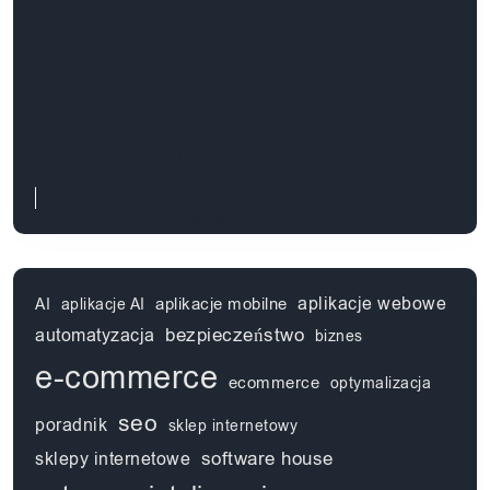
WordPress i WooCommerce – e-
commerce na WordPress:
Nowoczesne rozwiązanie dla
Twojego biznesu
aplikacje webowe
aplikacje mobilne
AI
aplikacje AI
automatyzacja
bezpieczeństwo
biznes
e-commerce
ecommerce
optymalizacja
seo
poradnik
sklep internetowy
software house
sklepy internetowe