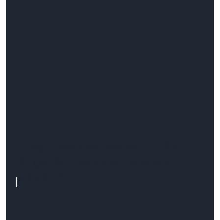
Audyt bezpieczeństwa i RODO:
droga do zgodności według
prawa UE