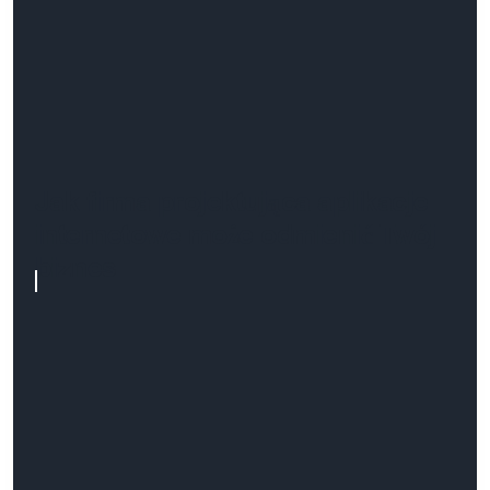
Jak firma projektująca aplikacje
internetowe może odmienić Twój
biznes