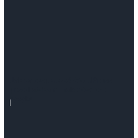
Jak zabezpieczyć WordPress
przed atakami hakerów bez
ryzyka