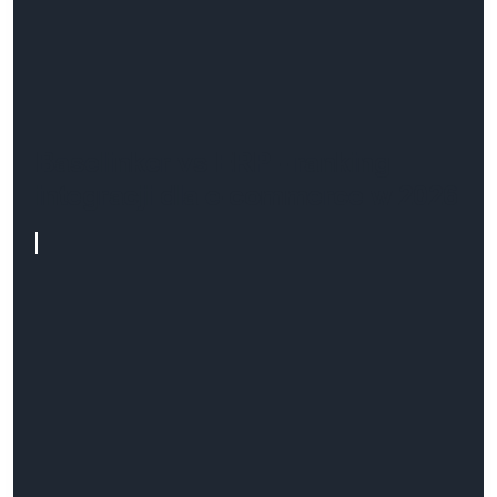
Baselinker vs ERP - ranking
integracji dla e-commerce w 2026