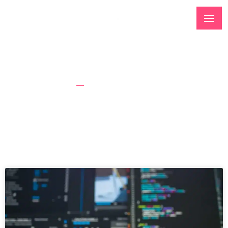
Tag: LLM
Strona Główna
LLM