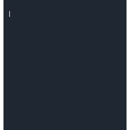
podczas tworzenia strony
Optymalizacja sklepów
WooCommerce pod SEO –
przewodnik dla właścicieli e-