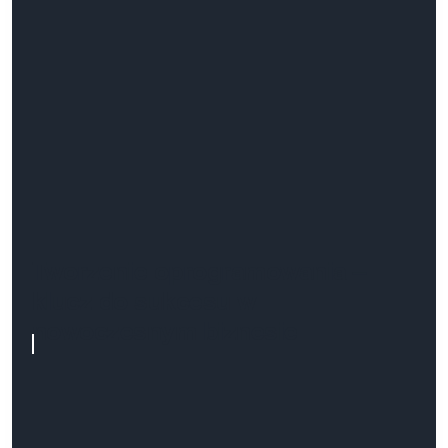
Tworzenie oprogramowania –
klucz do sukcesu w
nowoczesnym biznesie