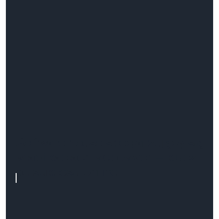
Software house specjalizujący się
w aplikacjach webowych – klucz
do sukcesu online