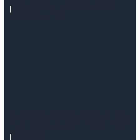
właśnie powinien rozwijać się
Twój produkt cyf...
Jak stworzyć nowoczesną stronę
internetową na WordPress - krok
po kroku