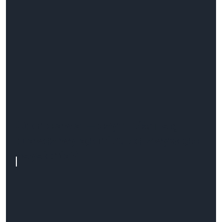
Openclaw.ai – czym różni się
prawdziwy agent AI od zwykłego
asystenta?