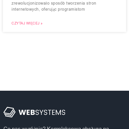
zrewolucjonizowało sposób tworzenia stron
internetowych, oferując programistom
CZYTAJ WIĘCEJ »