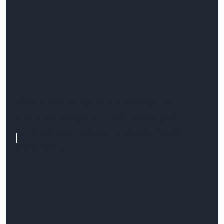
Skalowalność w aplikacjach
internetowych – jak rozwijać
biznes bez obaw o stabilność
systemu