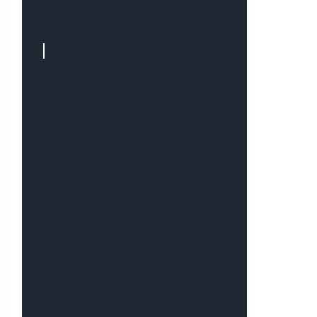
Odkryj koszty
stron WordPress
– analizy i
kluczowe
czynniki
Tworzenie