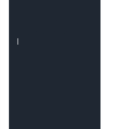
WooCommerce i
alternatywy: jak
zbudować
rozbudowany
sklep na
WordPress