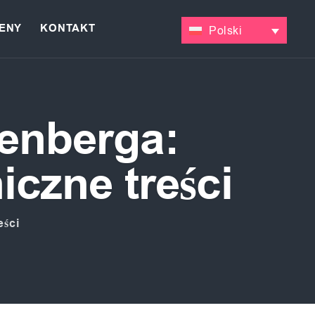
ENY
KONTAKT
Polski
enberga:
czne treści
ści