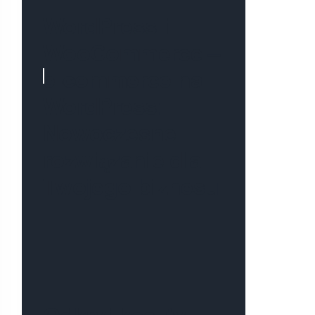
WordPress i
WooCommerce –
e-commerce na
WordPress:
Nowoczesne
rozwiązanie dla
Twojego biznesu