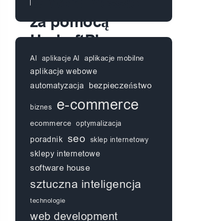
w WordPressie
za pomocą
UpdraftPlus
aplikacje mobilne
AI
aplikacje AI
aplikacje webowe
automatyzacja
bezpieczeństwo
e-commerce
biznes
ecommerce
optymalizacja
seo
poradnik
sklep internetowy
sklepy internetowe
software house
sztuczna inteligencja
technologie
web development