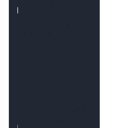
sklepów
WooCommerce –
jak rozpocząć
sprzedaż online
Jak zrobić kopię
zapasową strony