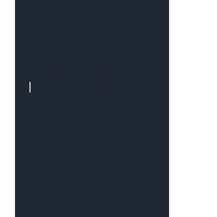
Jak wybrać
idealny motyw
WordPress dla
swojej strony –
kompletny
przewodnik